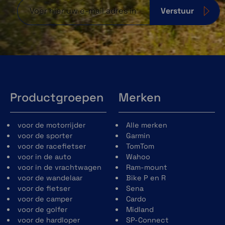
Verstuur
Productgroepen
Merken
voor de motorrijder
Alle merken
voor de sporter
Garmin
voor de racefietser
TomTom
voor in de auto
Wahoo
voor in de vrachtwagen
Ram-mount
voor de wandelaar
Bike P en R
voor de fietser
Sena
voor de camper
Cardo
voor de golfer
Midland
voor de hardloper
SP-Connect