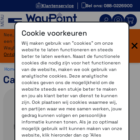
Klantenservice
Bel ons: 088-0226900
MENU
Cookie voorkeuren
Nee, je bent niet verdwaald! Onze website heeft
×
een flinke upgrade gekregen. Dezelfde vertrouwde
Wij maken gebruik van "cookies" om onze
WayPoint-service, maar dan in een modern jasje.
website te laten functioneren en steeds
Ontdek hier wat er allemaal nieuw is.
beter te laten werken. Naast de functionele
cookies die nodig zijn voor het functioneren
Home >
Communicatie >
Motorcommunicatie >
Cardo
van de website, maken we ook gebruik van
analytische cookies. Deze analytische
Cardo Spirit Single
cookies geven ons de mogelijkheid om de
website steeds een stukje beter te maken
en jou als klant beter van dienst te kunnen
zijn. Ook plaatsen wij cookies waarmee wij,
en partijen waar we mee samen werken, jouw
gedrag kunnen volgen en persoonlijke
informatie kunnen tonen. Als je zo optimaal
mogelijk gebruik wilt kunnen maken van onze
website, klik hieronder dan op 'Alles