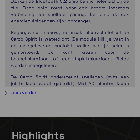
Dankzij de Bluetooth 5.2 chip ben je helemaal bij de
tijd. Deze chip zorgt voor een betere intercom
verbinding en snellere pairing. De chip is ook
energiezuiniger dan zijn voorganger.
Regen, wind, sneeuw, het maakt allemaal niet uit de
Cardo Spirit is waterdicht. De module klik je vast in
de meegeleverde audiokit welke aan je helm is
gemonteerd. Je kunt kiezen voor de
beugelmicrofoon of een inplakmicrofoon. Beide
worden meegeleverd.
De Cardo Spirit ondersteunt snelladen (mits een
juiste lader wordt gebruikt). Met 20 minuten laden
heb je weer 2 uur spreektijd. Opladen gaat via een
Lees verder
USB-C poort wat ook zeker een mooie ontwikkeling
is aangezien deze connector minder kwetsbaar is en
je ook niet op hoeft te letten hoe je deze aansluit.
Highlights
Eigenschappen: