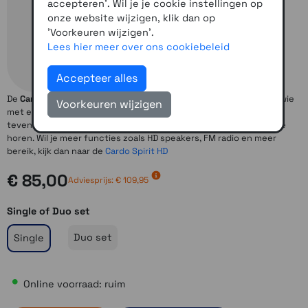
accepteren'. Wil je je cookie instellingen op
onze website wijzigen, klik dan op
'Voorkeuren wijzigen'.
Lees hier meer over ons cookiebeleid
Accepteer alles
De
Cardo Spirit
is het instapmodel van Cardo. Een prima set voor wie
Voorkeuren wijzigen
met een andere rijder wil communiceren (op korte afstand), maar
tevens prima bruikbaar om je navigatiesysteem en/of telefoon te
horen. Wil je meer functies zoals HD speakers, FM radio en meer
bereik, kijk dan naar de
Cardo Spirit HD
€ 85,00
Adviesprijs: € 109,95
Single of Duo set
Duo set
Single
Online voorraad: ruim