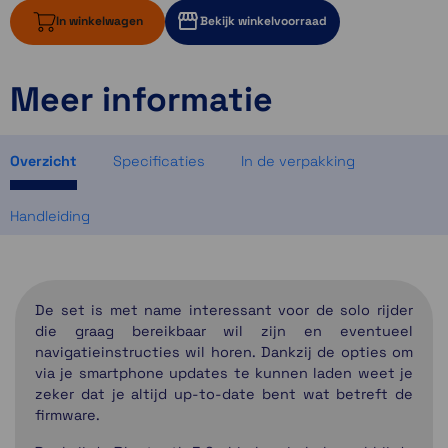
In winkelwagen
Bekijk winkelvoorraad
Meer informatie
ruim op voorraad
2 op voorraad
3 op voorraad
Overzicht
Specificaties
In de verpakking
Handleiding
De set is met name interessant voor de solo rijder
die graag bereikbaar wil zijn en eventueel
navigatieinstructies wil horen. Dankzij de opties om
via je smartphone updates te kunnen laden weet je
zeker dat je altijd up-to-date bent wat betreft de
firmware.