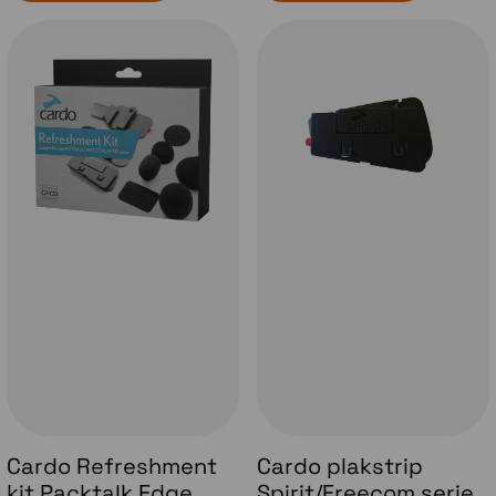
Cardo Refreshment
Cardo plakstrip
kit Packtalk Edge,
Spirit/Freecom serie