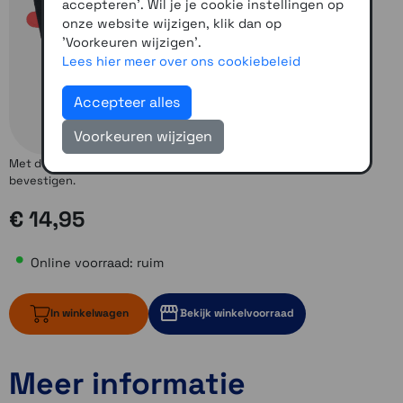
accepteren'. Wil je je cookie instellingen op
onze website wijzigen, klik dan op
'Voorkeuren wijzigen'.
Lees hier meer over ons cookiebeleid
Accepteer alles
Voorkeuren wijzigen
Met deze strip kan je de Packtalk Edge ook op je nieuwe helm
bevestigen.
€ 14,95
Online voorraad: ruim
In winkelwagen
Bekijk winkelvoorraad
Meer informatie
ruim op voorraad
ruim op voorraad