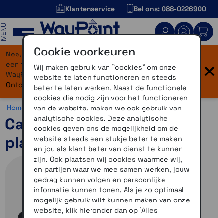
Klantenservice
Bel ons: 088-0226900
MENU
Cookie voorkeuren
Nee, je bent niet verdwaald! Onze website heeft
×
een flinke upgrade gekregen. Dezelfde vertrouwde
Wij maken gebruik van "cookies" om onze
WayPoint-service, maar dan in een modern jasje.
website te laten functioneren en steeds
Ontdek hier wat er allemaal nieuw is.
beter te laten werken. Naast de functionele
cookies die nodig zijn voor het functioneren
Home >
Accessoires >
Cardo accessoires >
Overig
van de website, maken we ook gebruik van
analytische cookies. Deze analytische
Cardo Packtalk Edge
cookies geven ons de mogelijkheid om de
plakstrip
website steeds een stukje beter te maken
en jou als klant beter van dienst te kunnen
zijn. Ook plaatsen wij cookies waarmee wij,
en partijen waar we mee samen werken, jouw
gedrag kunnen volgen en persoonlijke
informatie kunnen tonen. Als je zo optimaal
mogelijk gebruik wilt kunnen maken van onze
website, klik hieronder dan op 'Alles