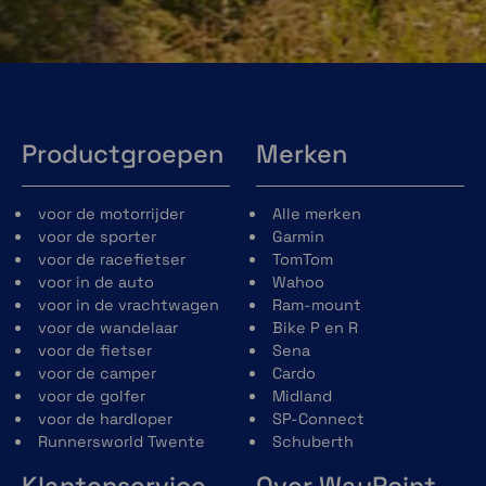
Productgroepen
Merken
voor de motorrijder
Alle merken
voor de sporter
Garmin
voor de racefietser
TomTom
voor in de auto
Wahoo
voor in de vrachtwagen
Ram-mount
voor de wandelaar
Bike P en R
voor de fietser
Sena
voor de camper
Cardo
voor de golfer
Midland
voor de hardloper
SP-Connect
Runnersworld Twente
Schuberth
Klantenservice
Over WayPoint