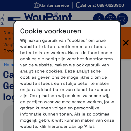
Klantenservice
Bel ons: 088-0226900
MENU
Cookie voorkeuren
Nee, je bent niet verdwaald! Onze website heeft
×
een flinke upgrade gekregen. Dezelfde vertrouwde
Wij maken gebruik van "cookies" om onze
WayPoint-service, maar dan in een modern jasje.
website te laten functioneren en steeds
Ontdek hier wat er allemaal nieuw is.
beter te laten werken. Naast de functionele
cookies die nodig zijn voor het functioneren
Home >
Overig >
Geocaching >
Diversen
van de website, maken we ook gebruik van
analytische cookies. Deze analytische
Cache Container Official
cookies geven ons de mogelijkheid om de
Geocache medium incl.
website steeds een stukje beter te maken
en jou als klant beter van dienst te kunnen
logboek
zijn. Ook plaatsen wij cookies waarmee wij,
en partijen waar we mee samen werken, jouw
gedrag kunnen volgen en persoonlijke
informatie kunnen tonen. Als je zo optimaal
mogelijk gebruik wilt kunnen maken van onze
website, klik hieronder dan op 'Alles