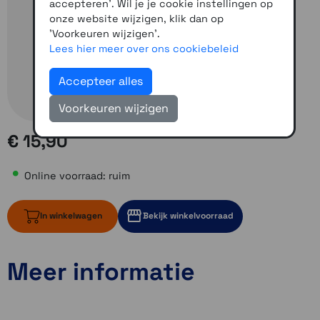
accepteren'. Wil je je cookie instellingen op
onze website wijzigen, klik dan op
'Voorkeuren wijzigen'.
Lees hier meer over ons cookiebeleid
Accepteer alles
Voorkeuren wijzigen
€ 15,90
Online voorraad: ruim
In winkelwagen
Bekijk winkelvoorraad
Meer informatie
ruim op voorraad
Momenteel even niet op voorraad
Momenteel even niet op voorraad