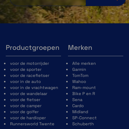
Productgroepen
Merken
voor de motorrijder
Alle merken
voor de sporter
Garmin
voor de racefietser
TomTom
voor in de auto
Wahoo
voor in de vrachtwagen
Ram-mount
voor de wandelaar
Bike P en R
voor de fietser
Sena
voor de camper
Cardo
voor de golfer
Midland
voor de hardloper
SP-Connect
Runnersworld Twente
Schuberth