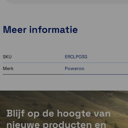
Meer informatie
SKU
ERCLP03G
Merk
Poweroo
Blijf op de hoogte van
nieuwe producten en