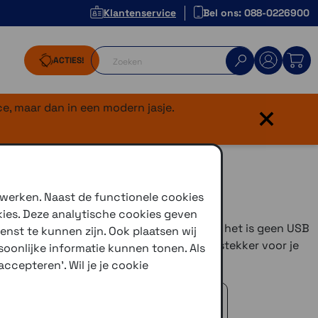
Klantenservice
Bel ons: 088-0226900
ACTIES!
×
e, maar dan in een modern jasje.
 werken. Naast de functionele cookies
kies. Deze analytische cookies geven
uikbaar voor het opladen van een telefoon, het is geen USB
enst te kunnen zijn. Ook plaatsen wij
r, Maar ben je op zoek naar een 12 volt stekker voor je
oonlijke informatie kunnen tonen. Als
 we een haakse- en een rechte variant.
ccepteren'. Wil je je cookie
 advies!
zelfde dag verstuurd (indien voorradig)