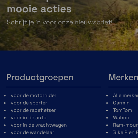
mooie acties
Schrijf je in voor onze nieuwsbrief!
Productgroepen
Merke
voor de motorrijder
Alle merke
voor de sporter
Garmin
voor de racefietser
TomTom
voor in de auto
Wahoo
voor in de vrachtwagen
Ram-moun
voor de wandelaar
Bike P en 