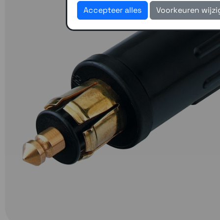
Accepteer alles
Voorkeuren wijz