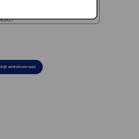
naar je adres of een PostNL afhaalpunt
icedienst
 €50,-
kijk winkelvoorraad
aad
orraad
d