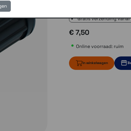
verzending met PostNL 
igen
eigen reparatie- en serv
Gratis verzending vanaf
€ 7,50
Online voorraad: ruim
In winkelwagen
Be
ruim op voorr
3 op vo
3 op voorraa