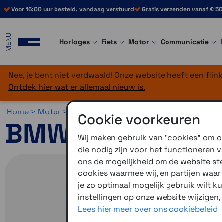
Voor 16:00 uur besteld, vandaag verstuurd
Gratis verzenden vanaf € 50
MENU
Horloges
Fiets
Motor
Communicatie
Nee, je bent niet verdwaald! Onze website heeft een fli
Ontdek hier wat er allemaal nieuw is.
Home >
Motor >
Smartphone >
USB voeding
Cookie voorkeuren
BMW (DIN) stekk
Wij maken gebruik van "cookies" om on
die nodig zijn voor het functioneren
ons de mogelijkheid om de website stee
cookies waarmee wij, en partijen waa
je zo optimaal mogelijk gebruik wilt k
instellingen op onze website wijzigen,
Lees hier meer over ons cookiebeleid