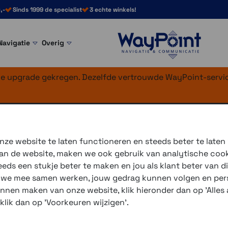
,-
Sinds 1999 de specialist
3 echte winkels!
Navigatie
Overig
nke upgrade gekregen. Dezelfde vertrouwde WayPoint-servic
er male recht
ze website te laten functioneren en steeds beter te laten
 van de website, maken we ook gebruik van analytische coo
Deze plug is niet direct br
ds een stukje beter te maken en jou als klant beter van di
aansluiting met een omvorme
r we mee samen werken, jouw gedrag kunnen volgen en pers
DIN stopcontact dan hebben
unnen maken van onze website, klik hieronder dan op 'Alles a
 klik dan op 'Voorkeuren wijzigen'.
3 winkels voor uitleg en
voor 16.00 uur besteld, 