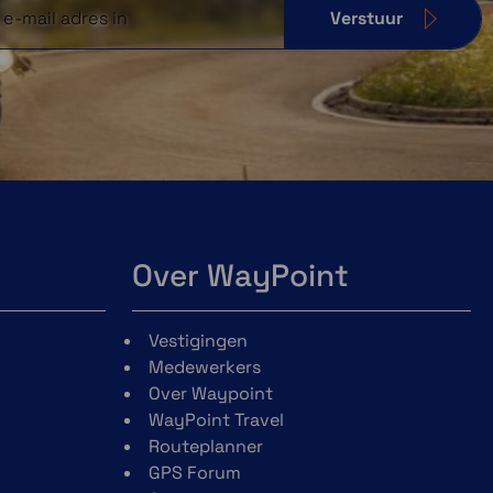
Verstuur
Over WayPoint
Vestigingen
Medewerkers
Over Waypoint
WayPoint Travel
Routeplanner
GPS Forum