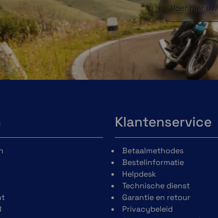
n
Klantenservice
n
Betaalmethodes
Bestelinformatie
Helpdesk
Technische dienst
t
Garantie en retour
R
Privacybeleid