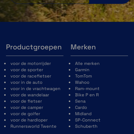
Productgroepen
Merken
voor de motorrijder
Alle merken
voor de sporter
Garmin
voor de racefietser
TomTom
voor in de auto
Wahoo
voor in de vrachtwagen
Ram-mount
voor de wandelaar
Bike P en R
voor de fietser
Sena
voor de camper
Cardo
voor de golfer
Midland
voor de hardloper
SP-Connect
Runnersworld Twente
Schuberth