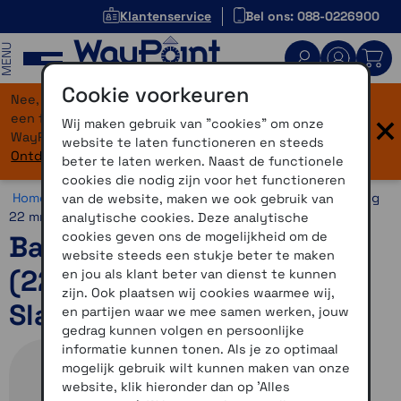
Klantenservice
Bel ons: 088-0226900
MENU
Cookie voorkeuren
Nee, je bent niet verdwaald! Onze website heeft
×
een flinke upgrade gekregen. Dezelfde vertrouwde
Wij maken gebruik van "cookies" om onze
WayPoint-service, maar dan in een modern jasje.
website te laten functioneren en steeds
Ontdek hier wat er allemaal nieuw is.
beter te laten werken. Naast de functionele
cookies die nodig zijn voor het functioneren
Home >
Horloges >
Horlogebandjes >
22 mm >
Snelsluiting
van de website, maken we ook gebruik van
22 mm
analytische cookies. Deze analytische
cookies geven ons de mogelijkheid om de
Bandjes met snelsluiting
website steeds een stukje beter te maken
(22 mm) Zwart leer met
en jou als klant beter van dienst te kunnen
zijn. Ook plaatsen wij cookies waarmee wij,
Slate
en partijen waar we mee samen werken, jouw
gedrag kunnen volgen en persoonlijke
informatie kunnen tonen. Als je zo optimaal
mogelijk gebruik wilt kunnen maken van onze
website, klik hieronder dan op 'Alles