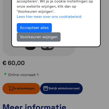
accepteren'. Wil je je cookie instellingen op
onze website wijzigen, klik dan op
'Voorkeuren wijzigen'.
Lees hier meer over ons cookiebeleid
Accepteer alles
Voorkeuren wijzigen
€ 60,00
Online voorraad: 1
In winkelwagen
Bekijk winkelvoorraad
Meer informatie
1 op voorraad