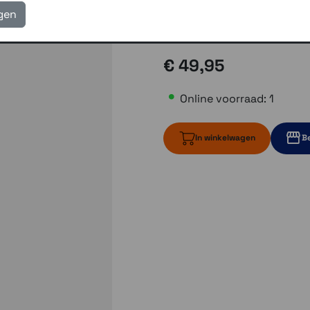
igen
eigen reparatie- en serv
Gratis verzending vanaf
€ 49,95
Online voorraad: 1
In winkelwagen
Be
1 op voorraad
Momente
Momenteel e