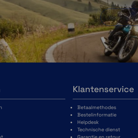
n
Klantenservice
n
Betaalmethodes
Bestelinformatie
Helpdesk
Technische dienst
t
Garantie en retour