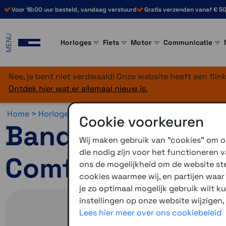
Voor 16:00 uur besteld, vandaag verstuurd
Gratis verzenden vanaf € 50
MENU
Horloges
Fiets
Motor
Communicatie
Nee, je bent niet verdwaald! Onze website heeft een fli
Ontdek hier wat er allemaal nieuw is.
Home >
Horloges >
Horlogebandjes >
20 mm >
Snelsluit
Cookie voorkeuren
Bandjes met snel
Wij maken gebruik van "cookies" om on
die nodig zijn voor het functioneren
ComfortFit nylo
ons de mogelijkheid om de website stee
cookies waarmee wij, en partijen waa
je zo optimaal mogelijk gebruik wilt k
instellingen op onze website wijzigen,
Lees hier meer over ons cookiebeleid