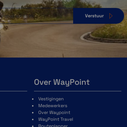
Verstuur
Over WayPoint
Vestigingen
Medewerkers
Over Waypoint
WayPoint Travel
Routeplanner