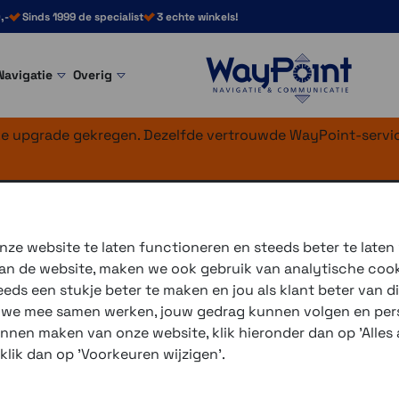
,-
Sinds 1999 de specialist
3 echte winkels!
Navigatie
Overig
nke upgrade gekregen. Dezelfde vertrouwde WayPoint-servic
ing 20 mm
sluiting (20 mm)
ze website te laten functioneren en steeds beter te laten
 van de website, maken we ook gebruik van analytische coo
n
ds een stukje beter te maken en jou als klant beter van di
r we mee samen werken, jouw gedrag kunnen volgen en pers
unnen maken van onze website, klik hieronder dan op 'Alles a
3 winkels voor uitleg en
 klik dan op 'Voorkeuren wijzigen'.
voor 16.00 uur besteld, 
verzending met PostNL 