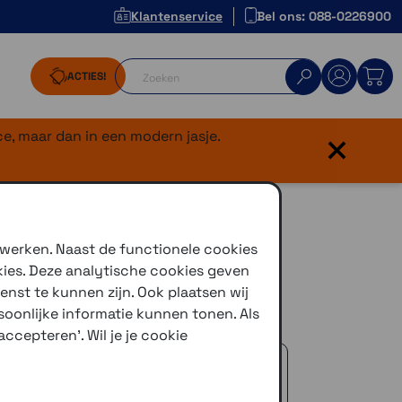
Klantenservice
Bel ons: 088-0226900
ACTIES!
×
e, maar dan in een modern jasje.
 Zwart
 werken. Naast de functionele cookies
kies. Deze analytische cookies geven
enst te kunnen zijn. Ook plaatsen wij
oonlijke informatie kunnen tonen. Als
ccepteren'. Wil je je cookie
 advies!
zelfde dag verstuurd (indien voorradig)
naar je adres of een PostNL afhaalpunt