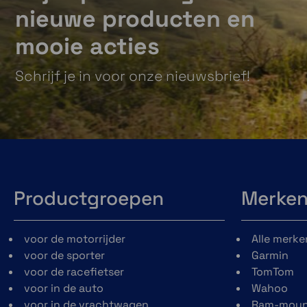
nieuwe producten en
mooie acties
Schrijf je in voor onze nieuwsbrief!
Productgroepen
Merke
voor de motorrijder
Alle merke
voor de sporter
Garmin
voor de racefietser
TomTom
voor in de auto
Wahoo
voor in de vrachtwagen
Ram-moun