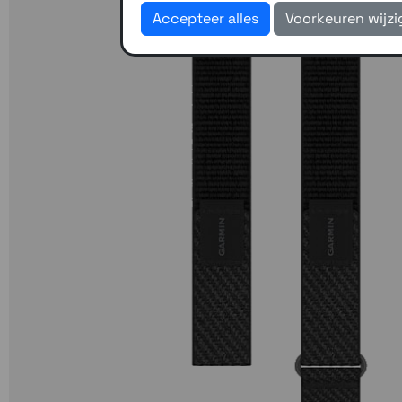
Accepteer alles
Voorkeuren wijz