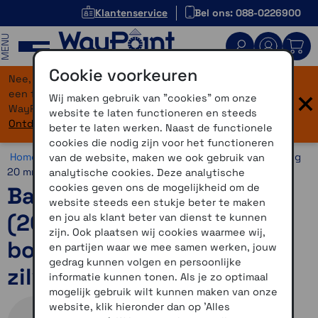
Klantenservice
Bel ons: 088-0226900
MENU
Cookie voorkeuren
Nee, je bent niet verdwaald! Onze website heeft
×
een flinke upgrade gekregen. Dezelfde vertrouwde
Wij maken gebruik van "cookies" om onze
WayPoint-service, maar dan in een modern jasje.
website te laten functioneren en steeds
Ontdek hier wat er allemaal nieuw is.
beter te laten werken. Naast de functionele
cookies die nodig zijn voor het functioneren
Home >
Horloges >
Horlogebandjes >
20 mm >
Snelsluiting
van de website, maken we ook gebruik van
20 mm
analytische cookies. Deze analytische
cookies geven ons de mogelijkheid om de
Bandjes met snelsluiting
website steeds een stukje beter te maken
(20 mm) Transparant
en jou als klant beter van dienst te kunnen
zijn. Ook plaatsen wij cookies waarmee wij,
bone/mango met
en partijen waar we mee samen werken, jouw
gedrag kunnen volgen en persoonlijke
zilverkleurige gesp
informatie kunnen tonen. Als je zo optimaal
mogelijk gebruik wilt kunnen maken van onze
website, klik hieronder dan op 'Alles