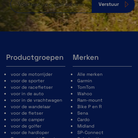
Verstuur
Productgroepen
Merken
voor de motorrijder
Alle merken
voor de sporter
Garmin
voor de racefietser
TomTom
voor in de auto
Wahoo
voor in de vrachtwagen
Ram-mount
voor de wandelaar
Bike P en R
voor de fietser
Sena
voor de camper
Cardo
voor de golfer
Midland
voor de hardloper
SP-Connect