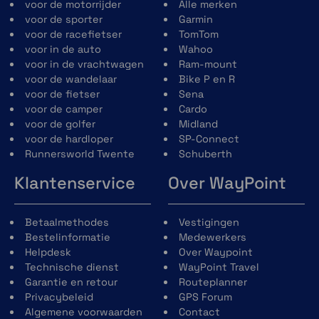
voor de motorrijder
Alle merken
voor de sporter
Garmin
voor de racefietser
TomTom
voor in de auto
Wahoo
voor in de vrachtwagen
Ram-mount
voor de wandelaar
Bike P en R
voor de fietser
Sena
voor de camper
Cardo
voor de golfer
Midland
voor de hardloper
SP-Connect
Runnersworld Twente
Schuberth
Klantenservice
Over WayPoint
Betaalmethodes
Vestigingen
Bestelinformatie
Medewerkers
Helpdesk
Over Waypoint
Technische dienst
WayPoint Travel
Garantie en retour
Routeplanner
Privacybeleid
GPS Forum
Algemene voorwaarden
Contact