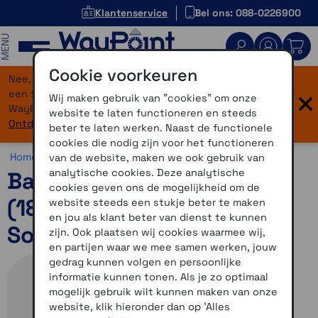
Klantenservice
Bel ons: 088-0226900
MENU
Cookie voorkeuren
Nee, je bent niet verdwaald! Onze website heeft
×
een flinke upgrade gekregen. Dezelfde vertrouwde
Wij maken gebruik van "cookies" om onze
WayPoint-service, maar dan in een modern jasje.
website te laten functioneren en steeds
Ontdek hier wat er allemaal nieuw is.
beter te laten werken. Naast de functionele
cookies die nodig zijn voor het functioneren
Home >
Horloges >
Horlogebandjes >
18 mm
van de website, maken we ook gebruik van
analytische cookies. Deze analytische
Bandjes met snelsluiting
cookies geven ons de mogelijkheid om de
(18mm) French grey met
website steeds een stukje beter te maken
en jou als klant beter van dienst te kunnen
Soft Gold gesp
zijn. Ook plaatsen wij cookies waarmee wij,
en partijen waar we mee samen werken, jouw
gedrag kunnen volgen en persoonlijke
informatie kunnen tonen. Als je zo optimaal
mogelijk gebruik wilt kunnen maken van onze
website, klik hieronder dan op 'Alles