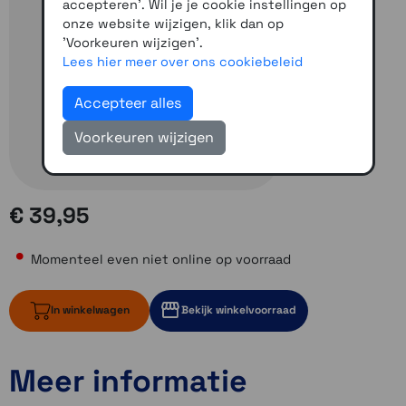
accepteren'. Wil je je cookie instellingen op
onze website wijzigen, klik dan op
'Voorkeuren wijzigen'.
Lees hier meer over ons cookiebeleid
Accepteer alles
Voorkeuren wijzigen
€ 39,95
Momenteel even niet online op voorraad
In winkelwagen
Bekijk winkelvoorraad
Meer informatie
Momenteel even niet op voorraad
Momenteel even niet op voorraad