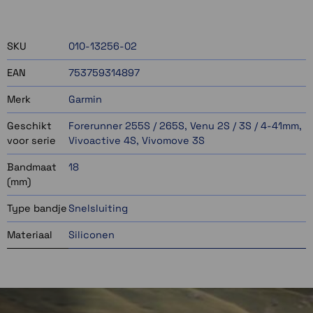
Momenteel even niet op voorraad
SKU
010-13256-02
EAN
753759314897
Merk
Garmin
Geschikt
Forerunner 255S / 265S, Venu 2S / 3S / 4-41mm,
voor serie
Vivoactive 4S, Vivomove 3S
Bandmaat
18
(mm)
Type bandje
Snelsluiting
Materiaal
Siliconen