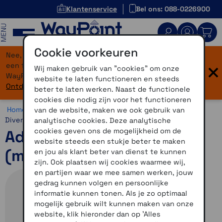
Klantenservice
Bel ons: 088-0226900
MENU
Cookie voorkeuren
Nee, je bent niet verdwaald! Onze website heeft
×
een flinke upgrade gekregen. Dezelfde vertrouwde
Wij maken gebruik van "cookies" om onze
WayPoint-service, maar dan in een modern jasje.
website te laten functioneren en steeds
Ontdek hier wat er allemaal nieuw is.
beter te laten werken. Naast de functionele
cookies die nodig zijn voor het functioneren
Home >
Overig >
WayPoint Running Outlet >
Schoenen >
van de website, maken we ook gebruik van
Diversen
analytische cookies. Deze analytische
cookies geven ons de mogelijkheid om de
Adidas Ultraboost paars
website steeds een stukje beter te maken
(maat 37 2/3)
en jou als klant beter van dienst te kunnen
zijn. Ook plaatsen wij cookies waarmee wij,
en partijen waar we mee samen werken, jouw
gedrag kunnen volgen en persoonlijke
informatie kunnen tonen. Als je zo optimaal
mogelijk gebruik wilt kunnen maken van onze
website, klik hieronder dan op 'Alles