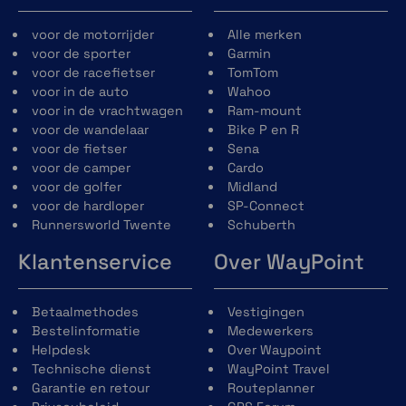
voor de motorrijder
Alle merken
voor de sporter
Garmin
voor de racefietser
TomTom
voor in de auto
Wahoo
voor in de vrachtwagen
Ram-mount
voor de wandelaar
Bike P en R
voor de fietser
Sena
voor de camper
Cardo
voor de golfer
Midland
voor de hardloper
SP-Connect
Runnersworld Twente
Schuberth
Klantenservice
Over WayPoint
Betaalmethodes
Vestigingen
Bestelinformatie
Medewerkers
Helpdesk
Over Waypoint
Technische dienst
WayPoint Travel
Garantie en retour
Routeplanner