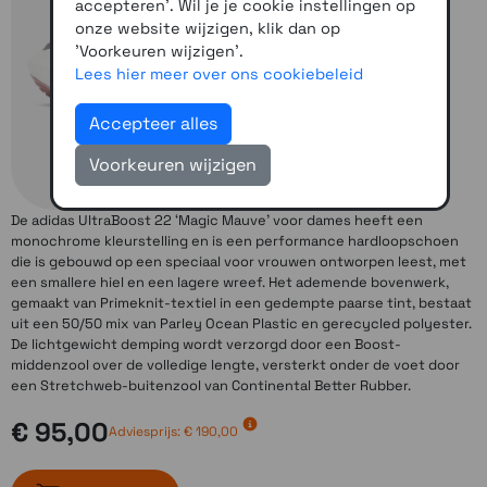
accepteren'. Wil je je cookie instellingen op
onze website wijzigen, klik dan op
'Voorkeuren wijzigen'.
Lees hier meer over ons cookiebeleid
Accepteer alles
Voorkeuren wijzigen
De adidas UltraBoost 22 ‘Magic Mauve’ voor dames heeft een
monochrome kleurstelling en is een performance hardloopschoen
die is gebouwd op een speciaal voor vrouwen ontworpen leest, met
een smallere hiel en een lagere wreef. Het ademende bovenwerk,
gemaakt van Primeknit-textiel in een gedempte paarse tint, bestaat
uit een 50/50 mix van Parley Ocean Plastic en gerecycled polyester.
De lichtgewicht demping wordt verzorgd door een Boost-
middenzool over de volledige lengte, versterkt onder de voet door
een Stretchweb-buitenzool van Continental Better Rubber.
€ 95,00
Adviesprijs:
€ 190,00