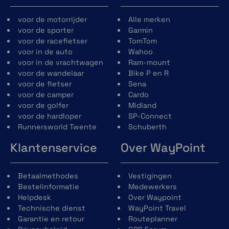
voor de motorrijder
Alle merken
voor de sporter
Garmin
voor de racefietser
TomTom
voor in de auto
Wahoo
voor in de vrachtwagen
Ram-mount
voor de wandelaar
Bike P en R
voor de fietser
Sena
voor de camper
Cardo
voor de golfer
Midland
voor de hardloper
SP-Connect
Runnersworld Twente
Schuberth
Klantenservice
Over WayPoint
Betaalmethodes
Vestigingen
Bestelinformatie
Medewerkers
Helpdesk
Over Waypoint
Technische dienst
WayPoint Travel
Garantie en retour
Routeplanner