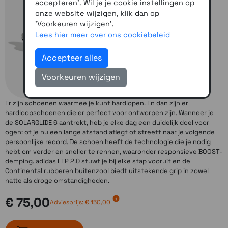
accepteren'. Wil je je cookie instellingen op
onze website wijzigen, klik dan op
'Voorkeuren wijzigen'.
Lees hier meer over ons cookiebeleid
Accepteer alles
Voorkeuren wijzigen
Er zijn schoenen waarmee je kunt hardlopen. En dan zijn er
hardloopschoenen die er perfect voor ontworpen zijn. Wanneer je
de SOLARGLIDE 6 aantrekt, heb je elke dag een duidelijk doel voor
ogen: of je nu een lange afstand aflegt of streeft naar je volgende
persoonlijke record. De schoen heeft de technologie die je nodig
hebt om verder en sneller te rennen, waaronder responsieve BOOST-
demping. adidas LEP 2.0 stuwt je bij elke stap vooruit en de
Continental rubberen buitenzool biedt uitstekende grip in zowel
natte als droge omstandigheden.
€ 75,00
Adviesprijs:
€ 150,00