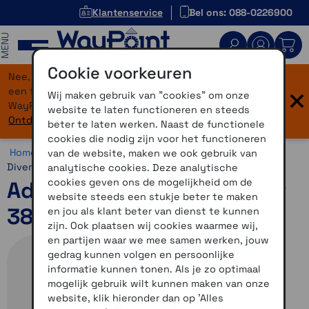
Klantenservice
Bel ons: 088-0226900
MENU
Cookie voorkeuren
Nee, je bent niet verdwaald! Onze website heeft
×
een flinke upgrade gekregen. Dezelfde vertrouwde
Wij maken gebruik van "cookies" om onze
WayPoint-service, maar dan in een modern jasje.
website te laten functioneren en steeds
Ontdek hier wat er allemaal nieuw is.
beter te laten werken. Naast de functionele
cookies die nodig zijn voor het functioneren
Home >
Overig >
WayPoint Running Outlet >
Schoenen >
van de website, maken we ook gebruik van
Diversen
analytische cookies. Deze analytische
cookies geven ons de mogelijkheid om de
Adidas Solar Glide 6 (maat
website steeds een stukje beter te maken
38 2/3)
en jou als klant beter van dienst te kunnen
zijn. Ook plaatsen wij cookies waarmee wij,
en partijen waar we mee samen werken, jouw
gedrag kunnen volgen en persoonlijke
informatie kunnen tonen. Als je zo optimaal
mogelijk gebruik wilt kunnen maken van onze
website, klik hieronder dan op 'Alles