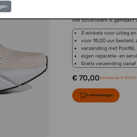
voor verkoeling wanneer je 
igen
Het bovenwerk is gemaakt v
3 winkels voor uitleg en
voor 16.00 uur besteld, 
verzending met PostNL 
eigen reparatie- en serv
Gratis verzending vanaf
€ 70,00
Adviesprijs:
€ 140,00
In winkelwagen