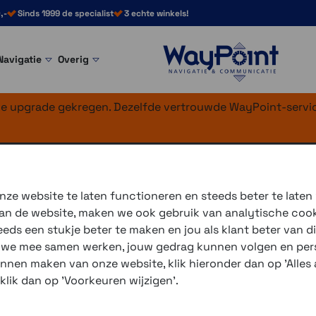
,-
Sinds 1999 de specialist
3 echte winkels!
Navigatie
Overig
nke upgrade gekregen. Dezelfde vertrouwde WayPoint-servic
>
Diversen
 (maat 37 1/3)
ze website te laten functioneren en steeds beter te laten
 van de website, maken we ook gebruik van analytische coo
De
adidas Adistar 2
neutral
ds een stukje beter te maken en jou als klant beter van di
comfortabele duurloop ooit
r we mee samen werken, jouw gedrag kunnen volgen en pers
unnen maken van onze website, klik hieronder dan op 'Alles a
Geniet van een dubbele laag
 klik dan op 'Voorkeuren wijzigen'.
hiel vooruit en geniet je v
voet stevig vast voor de p