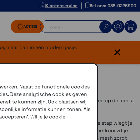
Klantenservice
Bel ons: 088-0226900
ACTIES!
×
e, maar dan in een modern jasje.
 werken. Naast de functionele cookies
kies. Deze analytische cookies geven
e hardloopschoen voor dames neemt je mee op de meest
enst te kunnen zijn. Ook plaatsen wij
.
oonlijke informatie kunnen tonen. Als
ccepteren'. Wil je je cookie
 van REPETITOR+ in de tussenzool. Bij elke stap wiegt je
an waanzinnige demping. Door de interne voetkooi zit je
erfecte ondersteuning. Het bovenwerk van mesh zorgt