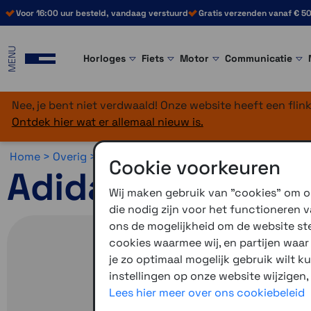
Voor 16:00 uur besteld, vandaag verstuurd
Gratis verzenden vanaf € 50
MENU
Horloges
Fiets
Motor
Communicatie
Nee, je bent niet verdwaald! Onze website heeft een fli
Ontdek hier wat er allemaal nieuw is.
Home >
Overig >
WayPoint Running Outlet >
Schoenen 
Cookie voorkeuren
Adidas Adistar 2
Wij maken gebruik van "cookies" om on
die nodig zijn voor het functioneren
ons de mogelijkheid om de website stee
cookies waarmee wij, en partijen waa
je zo optimaal mogelijk gebruik wilt k
instellingen op onze website wijzigen,
Lees hier meer over ons cookiebeleid