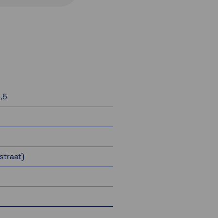
,5
straat)
m