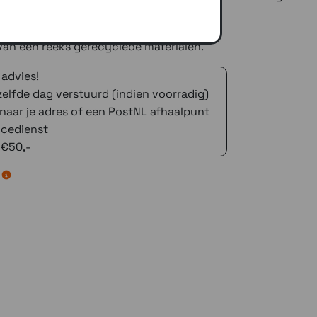
een tandje harder gaat.
an een reeks gerecyclede materialen.
 advies!
zelfde dag verstuurd (indien voorradig)
naar je adres of een PostNL afhaalpunt
icedienst
 €50,-