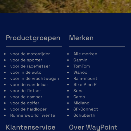
Productgroepen
Merken
voor de motorrijder
Alle merken
voor de sporter
Garmin
voor de racefietser
TomTom
voor in de auto
Wahoo
voor in de vrachtwagen
Ram-mount
voor de wandelaar
Bike P en R
voor de fietser
Sena
voor de camper
Cardo
voor de golfer
Midland
voor de hardloper
SP-Connect
Runnersworld Twente
Schuberth
Klantenservice
Over WayPoint