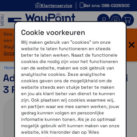
Klantenservice
Bel ons: 088-0226900
MENU
Cookie voorkeuren
Nee, je bent niet verdwaald! Onze website heeft
×
een flinke upgrade gekregen. Dezelfde vertrouwde
Wij maken gebruik van "cookies" om onze
WayPoint-service, maar dan in een modern jasje.
website te laten functioneren en steeds
Ontdek hier wat er allemaal nieuw is.
beter te laten werken. Naast de functionele
cookies die nodig zijn voor het functioneren
Home >
Accessoires >
Outdoor accessoires >
Overig
van de website, maken we ook gebruik van
analytische cookies. Deze analytische
Adapter voor inReach Mini
cookies geven ons de mogelijkheid om de
3 Plus
website steeds een stukje beter te maken
en jou als klant beter van dienst te kunnen
zijn. Ook plaatsen wij cookies waarmee wij,
en partijen waar we mee samen werken, jouw
gedrag kunnen volgen en persoonlijke
informatie kunnen tonen. Als je zo optimaal
mogelijk gebruik wilt kunnen maken van onze
website, klik hieronder dan op 'Alles