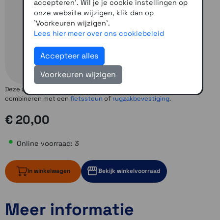
accepteren'. Wil je je cookie instellingen op
onze website wijzigen, klik dan op
'Voorkeuren wijzigen'.
Lees hier meer over ons cookiebeleid
Accepteer alles
Voorkeuren wijzigen
Deze adapter is noodzakelijk om de inReach Mini 3 Plus te
combineren met een
fietssteun
of
rugzakbevestiging
.
€ 20,00
Online voorraad: 3
In winkelwagen
Bekijk winkelvoorraad
Meer informatie
3 op voorraad
1 op voorraad