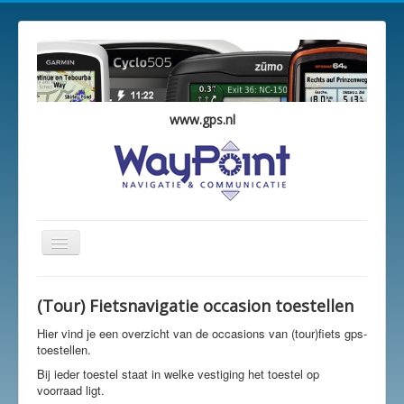
www.gps.nl
Schakelen
navigatie
WayPoint Occasions
(Tour) Fietsnavigatie occasion toestellen
Overzicht
Hier vind je een overzicht van de occasions van (tour)fiets gps-
Winkelwagen
toestellen.
Bij ieder toestel staat in welke vestiging het toestel op
Vestigingen
voorraad ligt.