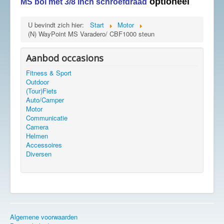
optioneel
MS bol met 3/8 inch schroefdraad
U bevindt zich hier:
Start
Motor
(N) WayPoint MS Varadero/ CBF1000 steun
Aanbod occasions
Fitness & Sport
Outdoor
(Tour)Fiets
Auto/Camper
Motor
Communicatie
Camera
Helmen
Accessoires
Diversen
Algemene voorwaarden