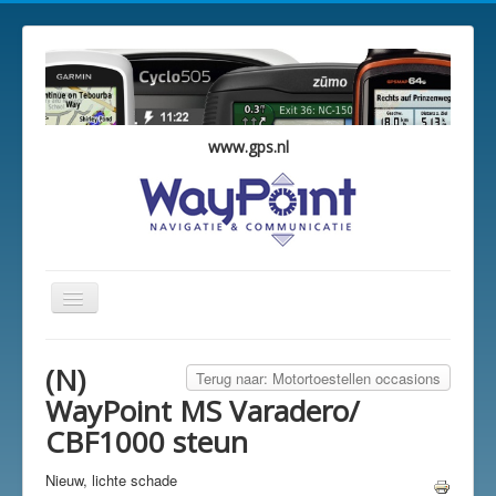
www.gps.nl
Schakelen
navigatie
WayPoint Occasions
(N)
Terug naar: Motortoestellen occasions
Overzicht
WayPoint MS Varadero/
Winkelwagen
CBF1000 steun
Vestigingen
Nieuw, lichte schade