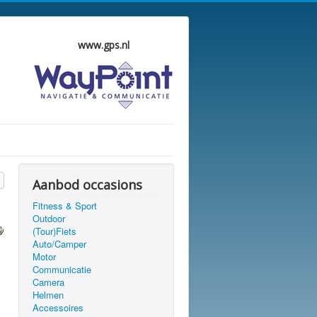
www.gps.nl
Aanbod occasions
Fitness & Sport
Outdoor
(Tour)Fiets
Auto/Camper
Motor
Communicatie
Camera
Helmen
Accessoires